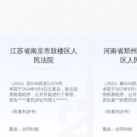
河南省郑州市管城回族
山东省济南
区人民法院
民
（2023）豫0104民初12641号
（2024）鲁0112民
本院于2023年8月1日立案后，依法适
本院于 2024 年 2
用简易程序，公开开庭进行了审理。
依法适用普通程序
原告聂**的委托诉讼代理人...
进行了审理。原告山
《民事判决书》
《民事判决书》
案由：合同纠纷
案由：合同纠纷